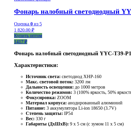
Фонарь налобный светодиодный YY
Оценка
0
из 5
1 820.00
₽
Купить оптом
1417 ₽
Фонарь налобный светодиодный YYC-T39-P
Характеристики:
Источник света:
светодиод XHP-160
Макс. световой поток:
3200 лм
Дальность освещения:
до 1000 метров
Количество режимов:
3 (100% яркость, 50% яркост
Фокусировка:
ZOOM
Материал корпуса:
анодированный алюминий
Питание:
3 аккумулятора Li-ion 18650 (3.7V)
Степень защиты:
IP54
Вес:
330 г
Габариты (ДхШхВ):
9 x 5 см (с зумом 11 x 5 см)