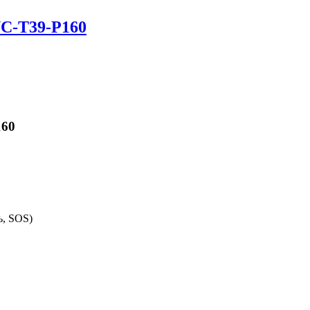
C-T39-P160
160
ь, SOS)