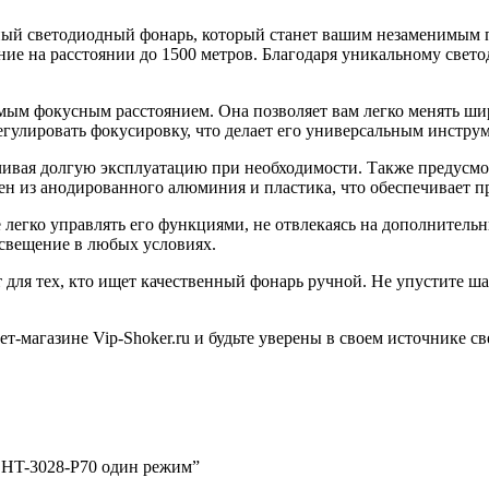
ый светодиодный фонарь, который станет вашим незаменимым 
ие на расстоянии до 1500 метров. Благодаря уникальному свет
ым фокусным расстоянием. Она позволяет вам легко менять шир
гулировать фокусировку, что делает его универсальным инстру
ечивая долгую эксплуатацию при необходимости. Также предусмо
ен из анодированного алюминия и пластика, что обеспечивает пр
 легко управлять его функциями, не отвлекаясь на дополнитель
освещение в любых условиях.
ля тех, кто ищет качественный фонарь ручной. Не упустите шан
магазине Vip-Shoker.ru и будьте уверены в своем источнике све
ь HT-3028-P70 один режим”