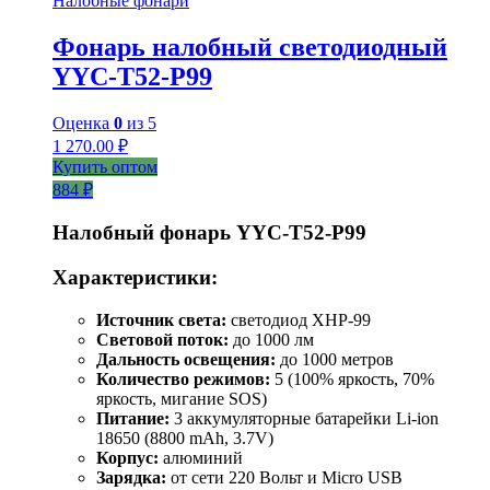
Налобные фонари
Фонарь налобный светодиодный
YYC-T52-P99
Оценка
0
из 5
1 270.00
₽
Купить оптом
884 ₽
Налобный фонарь YYC-T52-P99
Характеристики:
Источник света:
светодиод XHP-99
Световой поток:
до 1000 лм
Дальность освещения:
до 1000 метров
Количество режимов:
5 (100% яркость, 70%
яркость, мигание SOS)
Питание:
3 аккумуляторные батарейки Li-ion
18650 (8800 mAh, 3.7V)
Корпус:
алюминий
Зарядка:
от сети 220 Вольт и Micro USB