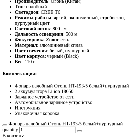
Производитель
: Огонь (Китай)
Тип
: налобный
Светодиод
: CREE T6
Режимы работы
: яркий, экономичный, стробоскоп,
пурпурный цвет
Световой поток
: 800 лм
Дальность освещения
: 500 м
Фокусировка Zoom
: есть
Материал
: алюминиевый сплав
Цвет свечения
: белый, пурпурный
Цвет корпуса
: черный (Black)
Вес
: 110 г
Комплектация:
Фонарь налобный Огонь HT-193-5 белый+пурпурный
2 аккумулятора Li-ion 18650
Зарядное устройство от сети
Автомобильное зарядное устройство
Инструкция
Упаковочная коробка
Фонарь налобный Огонь HT-193-5 белый+пурпурный
quantity
В корзину