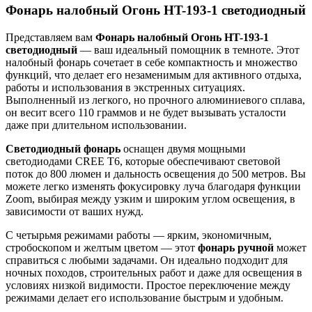
Фонарь налобный Огонь HT-193-1 светодиодный
Представляем вам
Фонарь налобный Огонь HT-193-1
светодиодный
— ваш идеальный помощник в темноте. Этот
налобный фонарь сочетает в себе компактность и множество
функций, что делает его незаменимым для активного отдыха,
работы и использования в экстренных ситуациях.
Выполненный из легкого, но прочного алюминиевого сплава,
он весит всего 110 граммов и не будет вызывать усталости
даже при длительном использовании.
Светодиодный фонарь
оснащен двумя мощными
светодиодами CREE T6, которые обеспечивают световой
поток до 800 люмен и дальность освещения до 500 метров. Вы
можете легко изменять фокусировку луча благодаря функции
Zoom, выбирая между узким и широким углом освещения, в
зависимости от ваших нужд.
С четырьмя режимами работы — ярким, экономичным,
стробоскопом и желтым цветом — этот
фонарь ручной
может
справиться с любыми задачами. Он идеально подходит для
ночных походов, строительных работ и даже для освещения в
условиях низкой видимости. Простое переключение между
режимами делает его использование быстрым и удобным.