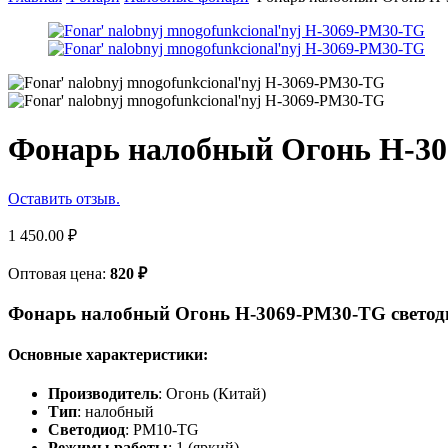
Фонарь налобный Огонь H-3
Оставить отзыв.
1 450.00
₽
Оптовая цена:
820
₽
Фонарь налобный Огонь H-3069-PM30-TG свето
Основные характеристики:
Производитель
: Огонь (Китай)
Тип
: налобный
Светодиод
: PM10-TG
Режимы работы
: 1 (яркий)