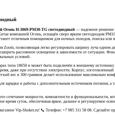
диодный
й Огонь H-3069-PM30-TG светодиодный
— надежное решение дл
Китае компанией Огонь, оснащён сверх ярким светодиодом PM10
 станет отличным помощником для ночных походов, поиска или 
я Zoom, позволяющая легко регулировать ширину луча одним дв
асширить рассеянное освещение в зависимости от ситуации. Фон
мальных условий.
орах типа 18650 и может быть подключён к внешнему источнику 
ремя, даже при отсутствии электросети. Корпус, изготовленный
егкий вес в 300 граммов делает использование максимально ком
для зарядки и работы с дополнительным источником питания, а 
то сочетание мощности, компактности и функциональности, кот
е время суток, обеспечивая яркое, дальнее и регулируемое осв
агазине Vip-Shoker.ru! 📞 Телефон: +7 985 311 58 08. Сделайте 