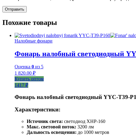
Похожие товары
Налобные фонари
Фонарь налобный светодиодный YY
Оценка
0
из 5
1 820.00
₽
Купить оптом
1417 ₽
Фонарь налобный светодиодный YYC-T39-P
Характеристики:
Источник света:
светодиод XHP-160
Макс. световой поток:
3200 лм
Дальность освещения:
до 1000 метров