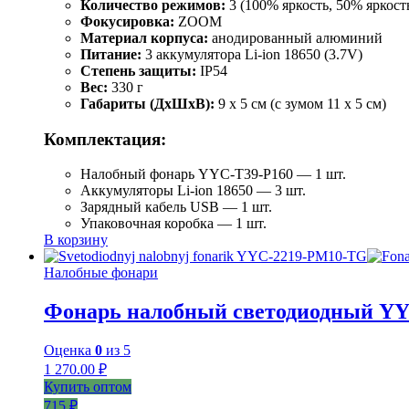
Количество режимов:
3 (100% яркость, 50% яркост
Фокусировка:
ZOOM
Материал корпуса:
анодированный алюминий
Питание:
3 аккумулятора Li-ion 18650 (3.7V)
Степень защиты:
IP54
Вес:
330 г
Габариты (ДхШхВ):
9 x 5 см (с зумом 11 x 5 см)
Комплектация:
Налобный фонарь YYC-T39-P160 — 1 шт.
Аккумуляторы Li-ion 18650 — 3 шт.
Зарядный кабель USB — 1 шт.
Упаковочная коробка — 1 шт.
В корзину
Налобные фонари
Фонарь налобный светодиодный Y
Оценка
0
из 5
1 270.00
₽
Купить оптом
715 ₽