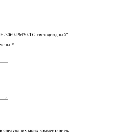
ь H-3069-PM30-TG светодиодный”
ечены
*
ля последующих моих комментариев.