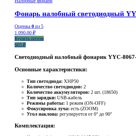
Налобные фонари
Фонарь налобный светодиодный YY
Оценка
0
из 5
1 090.00
₽
Купить оптом
605 ₽
Светодиодный налобный фонарик YYC-8067
Основные характеристики:
Тип светодиода:
XHP50
Количество светодиодов:
2
Количество аккумуляторов:
2 шт. (18650)
Тип зарядки:
USB-кабель
Режимы работы:
1 режим (ON-OFF)
Фокусировка луча:
есть (ZOOM)
Угол наклона:
регулируется от 0° до 90°
Комплектация: