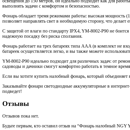
освещения до 150 метров, он идеально подходит как для работ
выполнять задачи с комфортом и безопасностью.
Фонарь обладает тремя режимами работы: высокая мощность (1
позволяет направлять свет в необходимую сторону, что делает
С защитой от влаги по стандарту IPX4, YM-8002-P90 не боится
надежную посадку без риска сползания.
Фонарь работает на трех батареях типа AAA (в комплект не вх
батареек осуществляется легко, и вы также можете использоват
YM-8002-P90 идеально подходит для различных задач: от ремон
садоводы и дачники смогут комфортно работать в темное время
Если вы хотите купить налобный фонарь, который объединяет 
Заказывайте фонари светодиодные аккумуляторные в интернет-м
подведет!
Отзывы
Отзывов пока нет.
Будьте первым, кто оставил отзыв на “Фонарь налобный NGY