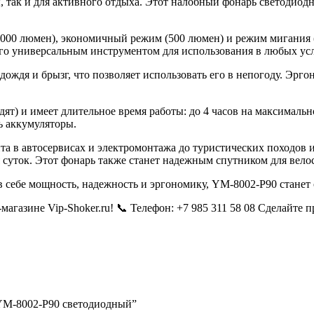
ы, так и для активного отдыха. Этот налобный фонарь светодио
000 люмен), экономичный режим (500 люмен) и режим мигания (S
 его универсальным инструментом для использования в любых ус
 дождя и брызг, что позволяет использовать его в непогоду. Эр
одят) и имеет длительное время работы: до 4 часов на максимал
ь аккумуляторы.
та в автосервисах и электромонтажа до туристических походов и 
 суток. Этот фонарь также станет надежным спутником для вело
в себе мощность, надежность и эргономику, YM-8002-P90 станет
агазине Vip-Shoker.ru! 📞 Телефон: +7 985 311 58 08 Сделайте 
 YM-8002-P90 светодиодный”