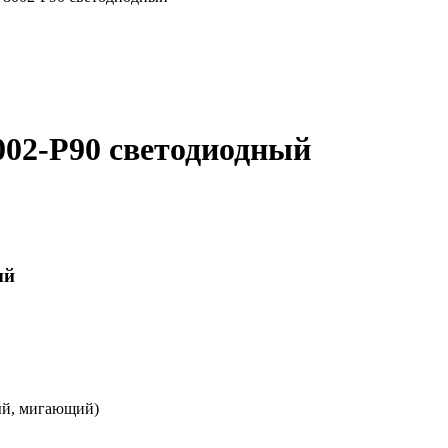
02-P90 светодиодный
ый
ый, мигающий)