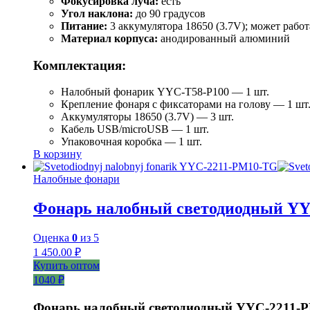
Фокусировка луча:
есть
Угол наклона:
до 90 градусов
Питание:
3 аккумулятора 18650 (3.7V); может работ
Материал корпуса:
анодированный алюминий
Комплектация:
Налобный фонарик YYC-T58-P100 — 1 шт.
Крепление фонаря с фиксаторами на голову — 1 шт
Аккумуляторы 18650 (3.7V) — 3 шт.
Кабель USB/microUSB — 1 шт.
Упаковочная коробка — 1 шт.
В корзину
Налобные фонари
Фонарь налобный светодиодный Y
Оценка
0
из 5
1 450.00
₽
Купить оптом
1040 ₽
Фонарь налобный светодиодный YYC-2211-