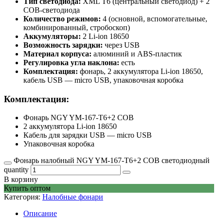
Тип светодиода:
XML T6 (центральный светодиод) + 2
COB-светодиода
Количество режимов:
4 (основной, вспомогательные,
комбинированный, стробоскоп)
Аккумуляторы:
2 Li-ion 18650
Возможность зарядки:
через USB
Материал корпуса:
алюминий и ABS-пластик
Регулировка угла наклона:
есть
Комплектация:
фонарь, 2 аккумулятора Li-ion 18650,
кабель USB — micro USB, упаковочная коробка
Комплектация:
Фонарь NGY YM-167-T6+2 COB
2 аккумулятора Li-ion 18650
Кабель для зарядки USB — micro USB
Упаковочная коробка
Фонарь налобный NGY YM-167-T6+2 COB светодиодный
quantity
В корзину
Купить оптом
Категория:
Налобные фонари
Описание