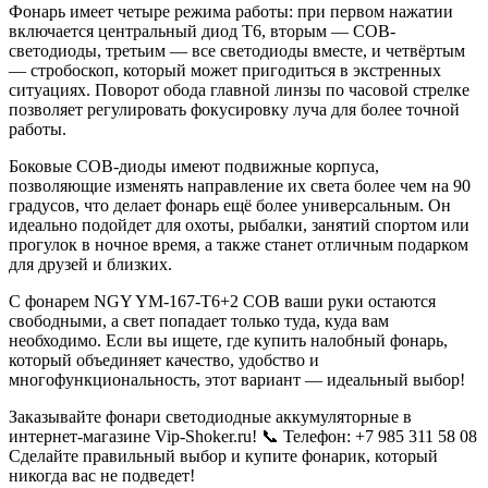
Фонарь имеет четыре режима работы: при первом нажатии
включается центральный диод T6, вторым — COB-
светодиоды, третьим — все светодиоды вместе, и четвёртым
— стробоскоп, который может пригодиться в экстренных
ситуациях. Поворот обода главной линзы по часовой стрелке
позволяет регулировать фокусировку луча для более точной
работы.
Боковые COB-диоды имеют подвижные корпуса,
позволяющие изменять направление их света более чем на 90
градусов, что делает фонарь ещё более универсальным. Он
идеально подойдет для охоты, рыбалки, занятий спортом или
прогулок в ночное время, а также станет отличным подарком
для друзей и близких.
С фонарем NGY YM-167-T6+2 COB ваши руки остаются
свободными, а свет попадает только туда, куда вам
необходимо. Если вы ищете, где купить налобный фонарь,
который объединяет качество, удобство и
многофункциональность, этот вариант — идеальный выбор!
Заказывайте фонари светодиодные аккумуляторные в
интернет-магазине Vip-Shoker.ru! 📞 Телефон: +7 985 311 58 08
Сделайте правильный выбор и купите фонарик, который
никогда вас не подведет!