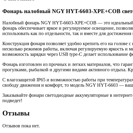
Фонарь налобный NGY HYT-6603-XPE+COB свет
Налобный фонарь NGY HYT-6603-XPE+COB — это идеальный спут
фонарь обеспечивает яркое и регулируемое освещение, позволя
использовать как по отдельности, так и вместе для достижения
Конструкция фонаря позволяет удобно крепить его на голове
несколько режимов работы, включая регулируемую яркость и м
возможность зарядки через USB type-C делает использование 
Фонарь изготовлен из прочных и легких материалов, что гара
прогулками, рыбалкой и другими видами активного отдыха. Кро
С влагозащитой IP65 и возможностью работы при температурах
свободу движения и комфорт, то модель NGY HYT-6603 — ваш
Заказывайте фонари светодиодные аккумуляторные в интернет-м
подведет!
Отзывы
Отзывов пока нет.