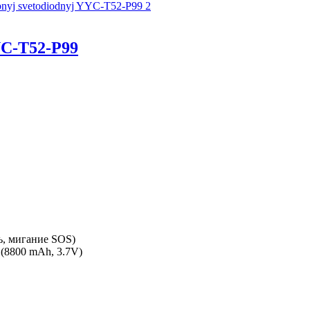
C-T52-P99
ь, мигание SOS)
 (8800 mAh, 3.7V)