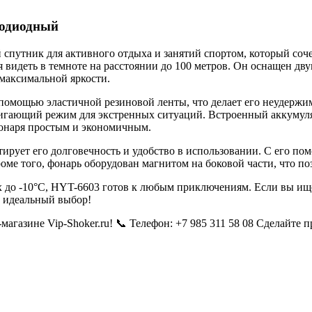
одиодный
ник для активного отдыха и занятий спортом, который сочета
я видеть в темноте на расстоянии до 100 метров. Он оснащен д
 максимальной яркости.
 с помощью эластичной резиновой ленты, что делает его неуде
игающий режим для экстренных ситуаций. Встроенный аккумулят
фонаря простым и экономичным.
нтирует его долговечность и удобство в использовании. С его 
ме того, фонарь оборудован магнитом на боковой части, что поз
 до -10°C, HYT-6603 готов к любым приключениям. Если вы ище
 идеальный выбор!
агазине Vip-Shoker.ru! 📞 Телефон: +7 985 311 58 08 Сделайте 