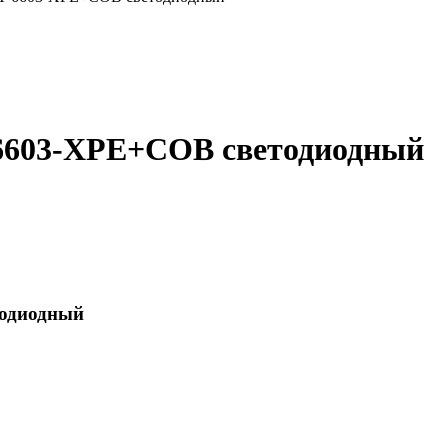
6603-XPE+COB светодиодный
одиодный