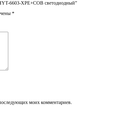
Y HYT-6603-XPE+COB светодиодный”
ечены
*
ля последующих моих комментариев.