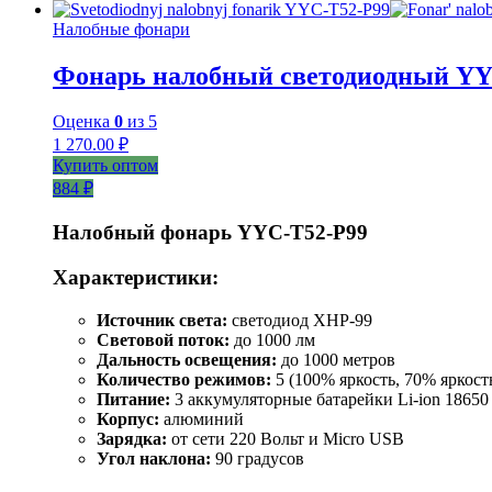
Налобные фонари
Фонарь налобный светодиодный YY
Оценка
0
из 5
1 270.00
₽
Купить оптом
884 ₽
Налобный фонарь YYC-T52-P99
Характеристики:
Источник света:
светодиод XHP-99
Световой поток:
до 1000 лм
Дальность освещения:
до 1000 метров
Количество режимов:
5 (100% яркость, 70% яркост
Питание:
3 аккумуляторные батарейки Li-ion 18650
Корпус:
алюминий
Зарядка:
от сети 220 Вольт и Micro USB
Угол наклона:
90 градусов