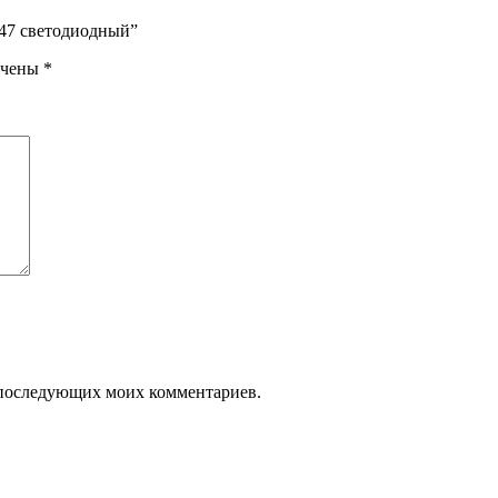
047 светодиодный”
ечены
*
ля последующих моих комментариев.