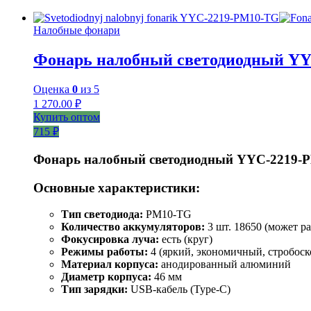
Налобные фонари
Фонарь налобный светодиодный Y
Оценка
0
из 5
1 270.00
₽
Купить оптом
715 ₽
Фонарь налобный светодиодный YYC-2219-
Основные характеристики:
Тип светодиода:
PM10-TG
Количество аккумуляторов:
3 шт. 18650 (может ра
Фокусировка луча:
есть (круг)
Режимы работы:
4 (яркий, экономичный, стробоск
Материал корпуса:
анодированный алюминий
Диаметр корпуса:
46 мм
Тип зарядки:
USB-кабель (Type-C)