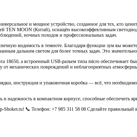
рсальное и мощное устройство, созданное для тех, кто ценит 
ией TEN MOON (Китай), оснащён высокоэффективным светодиодо
наблюдений, ночных походов и профессиональных задач.
тличную видимость в темноте. Благодаря функции зум вы можете
нным дальним светом для более точных задач. Это значительно
та 18650, а встроенный USB-разъем типа micro обеспечивает б
у от механических повреждений и неблагоприятных атмосферных
зарядки, инструкция и упаковочная коробка — всё, что необходи
и надежность в компактном корпусе, способные обеспечить ярк
-Shoker.ru! 📞 Телефон: +7 985 311 58 08 Сделайте правильный 