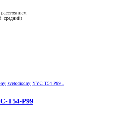
 расстоянием
, средний)
.
C-T54-P99