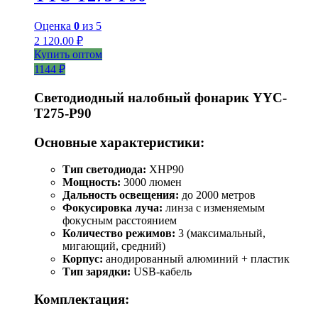
Оценка
0
из 5
2 120.00
₽
Купить оптом
1144 ₽
Светодиодный налобный фонарик YYC-
T275-P90
Основные характеристики:
Тип светодиода:
XHP90
Мощность:
3000 люмен
Дальность освещения:
до 2000 метров
Фокусировка луча:
линза с изменяемым
фокусным расстоянием
Количество режимов:
3 (максимальный,
мигающий, средний)
Корпус:
анодированный алюминий + пластик
Тип зарядки:
USB-кабель
Комплектация: