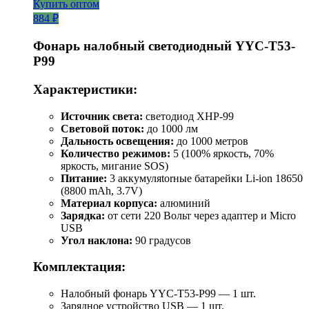
Купить оптом
884 ₽
Фонарь налобный светодиодный YYC-T53-
P99
Характеристики:
Источник света:
светодиод XHP-99
Световой поток:
до 1000 лм
Дальность освещения:
до 1000 метров
Количество режимов:
5 (100% яркость, 70%
яркость, мигание SOS)
Питание:
3 аккумуляtorные батарейки Li-ion 18650
(8800 mAh, 3.7V)
Материал корпуса:
алюминий
Зарядка:
от сети 220 Вольт через адаптер и Micro
USB
Угол наклона:
90 градусов
Комплектация:
Налобный фонарь YYC-T53-P99 — 1 шт.
Зарядное устройство USB — 1 шт.