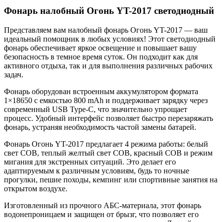
Фонарь налобный Огонь YT-2017 светодиодный
Представляем вам налобный фонарь Огонь YT-2017 — ваш
идеальный помощник в любых условиях! Этот светодиодный
фонарь обеспечивает яркое освещение и повышает вашу
безопасность в темное время суток. Он подходит как для
активного отдыха, так и для выполнения различных рабочих
задач.
Фонарь оборудован встроенным аккумулятором формата
1×18650 с емкостью 800 mAh и поддерживает зарядку через
современный USB Type-C, что значительно упрощает
процесс. Удобный интерфейс позволяет быстро перезаряжать
фонарь, устраняя необходимость частой замены батарей.
Фонарь Огонь YT-2017 предлагает 4 режима работы: белый
свет COB, теплый желтый свет COB, красный COB и режим
мигания для экстренных ситуаций. Это делает его
адаптируемым к различным условиям, будь то ночные
прогулки, пешие походы, кемпинг или спортивные занятия на
открытом воздухе.
Изготовленный из прочного АБС-материала, этот фонарь
водонепроницаем и защищен от брызг, что позволяет его