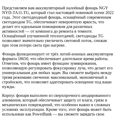
Представляем вам аккумуляторный налобный фонарь NGY
NYD-TA11-TG, который стал настоящей новинкой осени 2022
года. Этот светодиодный фонарь, оснащённый современным
светодиодом TG, обеспечивает невероятную яркость, что
делает его идеальным помощником для различных
активностей — от кемпинга до ремонта в темноте.
Оснащённый улучшенной теплоотдачей, светодиоды TG
позволяют значительно увеличить световой поток, снижая
при этом потери света при нагреве.
Фонарь функционирует от трёх литий-ионных аккумуляторов
формата 18650, что обеспечивает длительное время работы.
Отметим, что фонарь имеет функцию зуммирования,
позволяющую регулировать фокусировку луча, что делает его
универсальным для любых задач. Вы сможете выбрать между
тремя режимами свечения: максимальный, экономичный и
стробоскоп, что позволяет адаптировать освещение под ваши
нужды.
Корпус фонаря выполнен из сверхпрочного анодированного
алюминия, который обеспечивает защиту от влаги, грязи и
механических повреждений, что особенно важно в сложных
условиях эксплуатации. Кроме того, этот фонарь может быть
использован как PowerBank — вы сможете зарядить свои