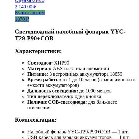
Оценка
0
из 5
2 140.00
₽
Купить оптом
1370 ₽
Светодиодный налобный фонарик YYC-
T29-P90+COB
Характеристики:
Светодиод:
XHP90
Материал:
ABS-пластик и алюминий
Питание:
3 встроенных аккумулятора 18650
Время работы:
от 1 до 10 часов (в зависимости от
емкости аккумуляторов)
Дальность освещения:
до 1000 метров
Тип переключателя:
одна кнопка
Наличие COB-светодиода:
для ближнего
освещения
Комплектация:
Налобный фонарь YYC-T29-P90+COB — 1 шт.
USB-кабель для зарядки аккумуляторов — 1 шт.