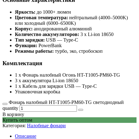
Яркость:
до 1000+ люмен
Цветовая температура:
нейтральный (4000–5000K)
или холодный (6000–6500K)
Корпус:
анодированный алюминий
Количество аккумуляторов:
3 x Li-ion 18650
Тип зарядки:
USB — Type-C
Функция:
PowerBank
Режимы работы:
турбо, эко, стробоскоп
Комплектация
1 x Фонарь налобный Огонь HT-T1005-PM60-TG
3 x аккумулятора Li-ion 18650
1 x Кабель для зарядки USB — Type-C
Упаковочная коробка
Фонарь налобный HT-T1005-PM60-TG светодиодный
quantity
В корзину
Купить оптом
Категория:
Налобные фонари
Описание