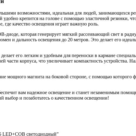
ый
льшими возможностями, идеальная для людей, занимающихся ре
удобно крепится на голове с помощью эластичной резинки, что
е, где качество освещения играет важную роль.
-диоде, которая генерирует мягкий рассеивающий свет в радиус
юмен и дальность освещения до 20 метров. Это делает его идеа
 делает его легким и удобным для переноски в кармане специал
ней части корпуса, что увеличивает компактность устройства. Н
ие мощного магнита на боковой стороне, с помощью которого 
беспечит вам надежное освещение и станет незаменимым помощн
ный выбор и позаботьтесь о качественном освещении!
665 LED+COB светодиодный”