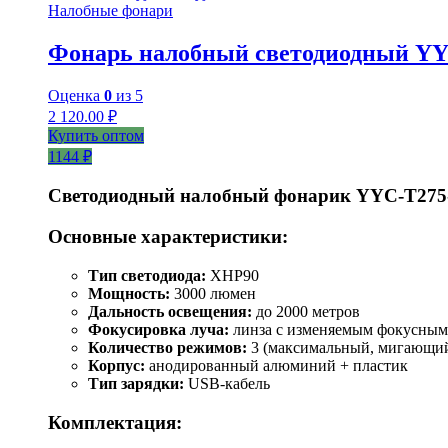
Налобные фонари
Фонарь налобный светодиодный YY
Оценка
0
из 5
2 120.00
₽
Купить оптом
1144 ₽
Светодиодный налобный фонарик YYC-T275
Основные характеристики:
Тип светодиода:
XHP90
Мощность:
3000 люмен
Дальность освещения:
до 2000 метров
Фокусировка луча:
линза с изменяемым фокусным
Количество режимов:
3 (максимальный, мигающий
Корпус:
анодированный алюминий + пластик
Тип зарядки:
USB-кабель
Комплектация: