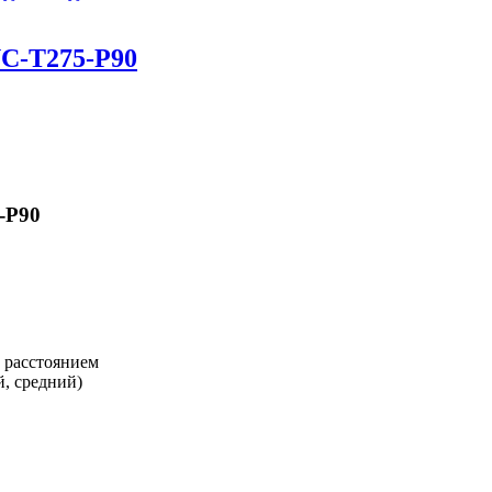
C-T275-P90
-P90
 расстоянием
, средний)