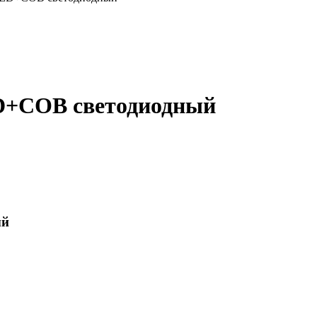
D+COB светодиодный
ый