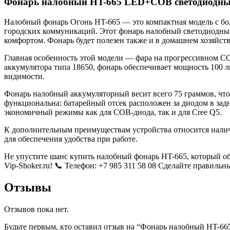
Фонарь налобный HT-665 LED+COB светодиодн
Налобный фонарь Огонь HT-665 — это компактная модель с бо
городских коммуникаций. Этот фонарь налобный светодиодный 
комфортом. Фонарь будет полезен также и в домашнем хозяйств
Главная особенность этой модели — фара на прогрессивном COB
аккумулятора типа 18650, фонарь обеспечивает мощность 100 л
видимости.
Фонарь налобный аккумуляторный весит всего 75 граммов, что
функциональна: батарейный отсек расположен за диодом в зад
экономичный режимы как для COB-диода, так и для Cree Q5.
К дополнительным преимуществам устройства относится налич
для обеспечения удобства при работе.
Не упустите шанс купить налобный фонарь HT-665, который о
Vip-Shoker.ru! 📞 Телефон: +7 985 311 58 08 Сделайте правиль
Отзывы
Отзывов пока нет.
Будьте первым, кто оставил отзыв на “Фонарь налобный HT-