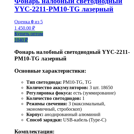
Фонарь налобный светодиодный
YYC-2211-PM10-TG лазерный
Оценка
0
из 5
1 450.00
₽
Купить оптом
1040 ₽
Фонарь налобный светодиодный YYC-2211-
PM10-TG лазерный
Основные характеристики:
Тип светодиода:
PM10-TG, TG
Количество аккумуляторов:
3 шт. 18650
Регулировка фокуса:
есть (зуммирование)
Количество светодиодов:
1
Режимы свечения:
3 (максимальный,
экономичный, стробоскоп)
Корпус:
анодированный алюминий
Способ зарядки:
USB-кабель (Type-C)
Комплектация: