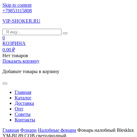
Skip to content
+79853115808
VIP-SHOKER.RU
0
КОЗРИНА
0.00
₽
Нет товаров
Показать корзину
Добавьте товары в корзину
Главная
Каталог
Доставка
Опт
Советы
Контакты
Главная
Фонари
Налобные фонари
Фонарь налобный Blesklux
YM-BL89 COB светодиодный