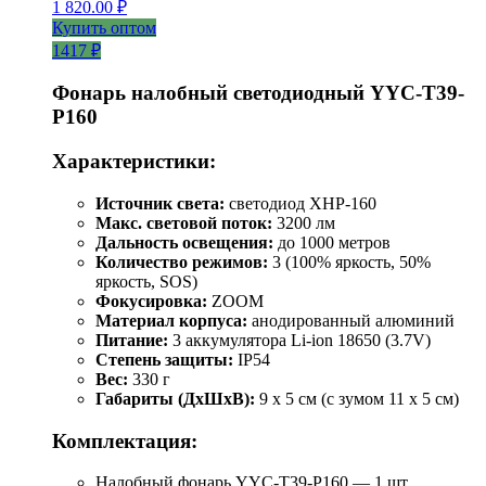
1 820.00
₽
Купить оптом
1417 ₽
Фонарь налобный светодиодный YYC-T39-
P160
Характеристики:
Источник света:
светодиод XHP-160
Макс. световой поток:
3200 лм
Дальность освещения:
до 1000 метров
Количество режимов:
3 (100% яркость, 50%
яркость, SOS)
Фокусировка:
ZOOM
Материал корпуса:
анодированный алюминий
Питание:
3 аккумулятора Li-ion 18650 (3.7V)
Степень защиты:
IP54
Вес:
330 г
Габариты (ДхШхВ):
9 x 5 см (с зумом 11 x 5 см)
Комплектация:
Налобный фонарь YYC-T39-P160 — 1 шт.