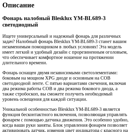
Описание
Фонарь налобный Blesklux YM-BL689-3
светодиодный
Ищете универсальный и надежный фонарь для различных
задач? Налобный фонарь Blesklux YM-BL689-3 станет вашим
незаменимым помощником в любых условиях! Эта модель
имеет легкий и удобный дизайн с прорезиненным оголовьем,
что обеспечивает комфортное ношение на протяжении
длительного времени.
Фонарь оснащен двумя независимыми светоэлементами:
боковым на мощном XPG диоде и основным на COB
светодиодной ленте. С пятью вариантами свечения, включая
два режима работы COB и два режима бокового диода, а
также стробоскоп, вы сможете получить необходимый
уровень освещения для каждой ситуации.
Уникальной особенностью Blesklux YM-BL689-3 является
функция бесконтактного включения, позволяющая управлять
фонарем с помощью датчика движения. Это особенно удобно,
когда ваши руки заняты. Блок управления фонарем позволяет
активировать датчик, изменив цвет индикатора с красного на