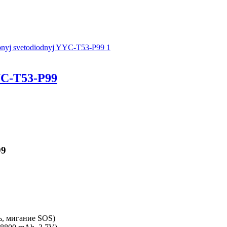
C-T53-P99
99
ь, мигание SOS)