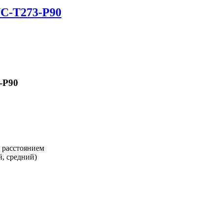
C-T273-P90
-P90
 расстоянием
, средний)