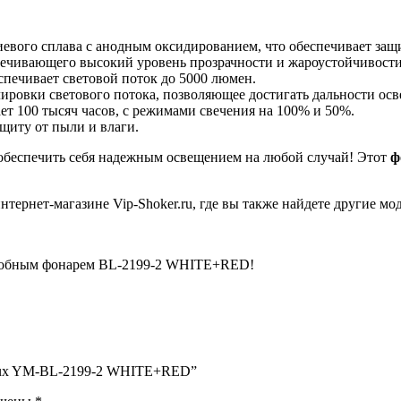
вого сплава с анодным оксидированием, что обеспечивает защи
печивающего высокий уровень прозрачности и жароустойчивости
печивает световой поток до 5000 люмен.
ровки светового потока, позволяющее достигать дальности осв
т 100 тысяч часов, с режимами свечения на 100% и 50%.
щиту от пыли и влаги.
еспечить себя надежным освещением на любой случай! Этот
ф
тернет-магазине Vip-Shoker.ru, где вы также найдете другие мо
налобным фонарем BL-2199-2 WHITE+RED!
sklux YM-BL-2199-2 WHITE+RED”