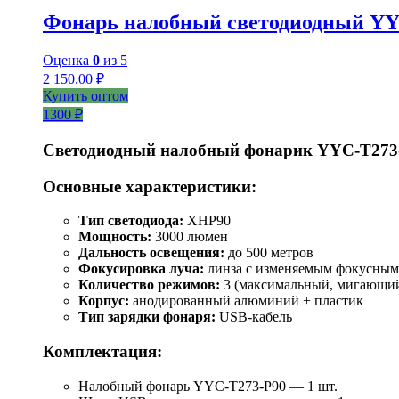
Фонарь налобный светодиодный YY
Оценка
0
из 5
2 150.00
₽
Купить оптом
1300 ₽
Светодиодный налобный фонарик YYC-T273
Основные характеристики:
Тип светодиода:
XHP90
Мощность:
3000 люмен
Дальность освещения:
до 500 метров
Фокусировка луча:
линза с изменяемым фокусным
Количество режимов:
3 (максимальный, мигающий
Корпус:
анодированный алюминий + пластик
Тип зарядки фонаря:
USB-кабель
Комплектация:
Налобный фонарь YYC-T273-P90 — 1 шт.