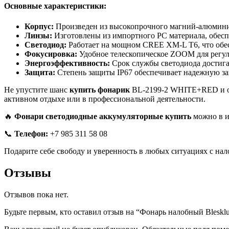
Основные характеристики:
Корпус:
Произведен из высокопрочного магний-алюминие
Линзы:
Изготовлены из импортного PC материала, обес
Светодиод:
Работает на мощном CREE XM-L T6, что обес
Фокусировка:
Удобное телескопическое ZOOM для регули
Энергоэффективность:
Срок службы светодиода достигае
Защита:
Степень защиты IP67 обеспечивает надежную за
Не упустите шанс
купить фонарик
BL-2199-2 WHITE+RED и об
активном отдыхе или в профессиональной деятельности.
🔥
Фонари светодиодные аккумуляторные купить
можно в ин
📞
Телефон:
+7 985 311 58 08
Подарите себе свободу и уверенность в любых ситуациях с 
Отзывы
Отзывов пока нет.
Будьте первым, кто оставил отзыв на “Фонарь налобный Ble