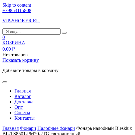
Skip to content
+79853115808
VIP-SHOKER.RU
0
КОЗРИНА
0.00
₽
Нет товаров
Показать корзину
Добавьте товары в корзину
Главная
Каталог
Доставка
Опт
Советы
Контакты
Главная
Фонари
Налобные фонари
Фонарь налобный Blesklux
BL-TS8501-PM20-2TG светодиодный