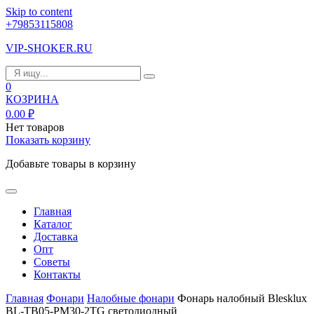
Skip to content
+79853115808
VIP-SHOKER.RU
0
КОЗРИНА
0.00
₽
Нет товаров
Показать корзину
Добавьте товары в корзину
Главная
Каталог
Доставка
Опт
Советы
Контакты
Главная
Фонари
Налобные фонари
Фонарь налобный Blesklux
BL-TB05-PM30-2TG светодиодный