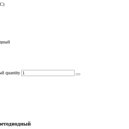
-C)
одный
 quantity
ветодиодный