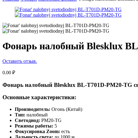
Фонарь налобный Blesklux B
Оставить отзыв.
0.00
₽
Фонарь налобный Blesklux BL-T701D-PM20-TG с
Основные характеристики:
Производитель:
Огонь (Китай)
Тип:
налобный
Светодиод:
PM20-TG
Режимы работы:
5
Фокусировка Zoom:
есть
Дальность света:
до 1000 м