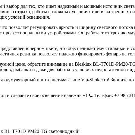
 выбор для тех, кто ищет надежный и мощный источник света. 
ивного отдыха, работы в сложных условиях или в экстренных с
щих условий освещения.
о позволяет регулировать яркость и ширину светового потока п
 с профессиональными устройствами. Он работает от трех аккумул
редставлен в черном цвете, что обеспечивает ему стильный и с
ластичная резинка позволяет надежно фиксировать фонарь на гол
зумной цене, обратите внимание на Blesklux BL-T701D-PM20-T
одов, рыбалки и даже для работы в условиях недостаточной ви
аккумуляторный в интернет-магазине Vip-Shoker.ru! Звоните по 
ru и сделайте свое освещение надежным! 📞 Телефон: +7 985 311
klux BL-T701D-PM20-TG светодиодный”