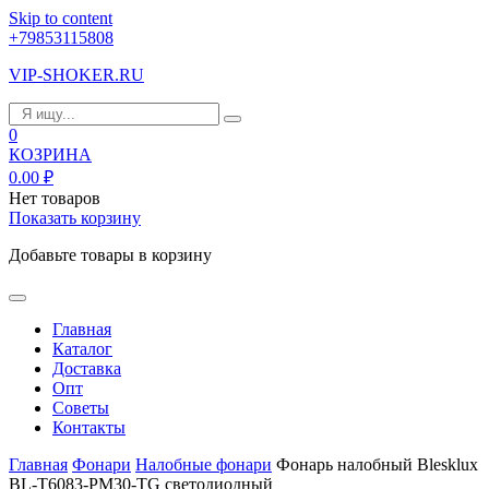
Skip to content
+79853115808
VIP-SHOKER.RU
0
КОЗРИНА
0.00
₽
Нет товаров
Показать корзину
Добавьте товары в корзину
Главная
Каталог
Доставка
Опт
Советы
Контакты
Главная
Фонари
Налобные фонари
Фонарь налобный Blesklux
BL-T6083-PM30-TG светодиодный