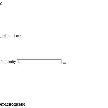
50
дный — 1 шт.
 quantity
ветодиодный