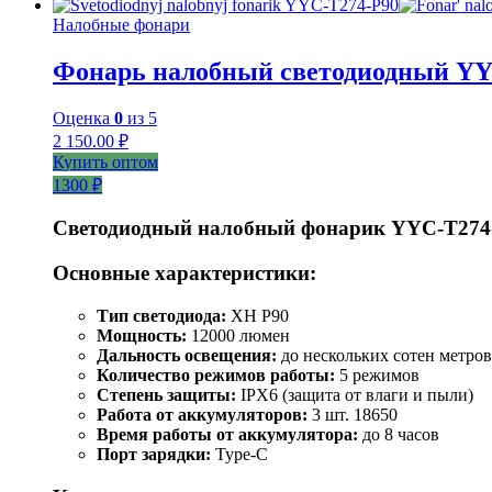
Налобные фонари
Фонарь налобный светодиодный YY
Оценка
0
из 5
2 150.00
₽
Купить оптом
1300 ₽
Светодиодный налобный фонарик YYC-T274
Основные характеристики:
Тип светодиода:
XH P90
Мощность:
12000 люмен
Дальность освещения:
до нескольких сотен метров
Количество режимов работы:
5 режимов
Степень защиты:
IPX6 (защита от влаги и пыли)
Работа от аккумуляторов:
3 шт. 18650
Время работы от аккумулятора:
до 8 часов
Порт зарядки:
Type-C