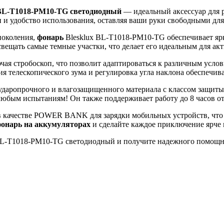
 BL-T1018-PM10-TG светодиодный
— идеальный аксессуар для 
и удобство использования, оставляя ваши руки свободными дл
поколения,
фонарь
Blesklux BL-T1018-PM10-TG обеспечивает ярк
вещать самые темные участки, что делает его идеальным для акт
ая стробоскоп, что позволит адаптироваться к различным услов
ция телескопического зума и регулировка угла наклона обеспечи
аропрочного и влагозащищенного материала с классом защиты I
любым испытаниям! Он также поддерживает работу до 8 часов от
о в качестве POWER BANK для зарядки мобильных устройств, что
онарь на аккумуляторах
и сделайте каждое приключение ярче 
BL-T1018-PM10-TG светодиодный и получите надежного помощн