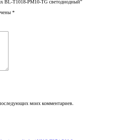
klux BL-T1018-PM10-TG светодиодный”
ечены
*
ля последующих моих комментариев.