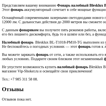
Представляем вашему вниманию
Фонарь налобный Blesklux
Этот
фонарь
аккумуляторный сочетает в себе мощные функции 
Оснащённый современными лазерными светодиодами нового 
12000 лм. С дальностью действия до 2000 метров вы сможете ос
С данным
фонариком
вы получите пять режимов работы, включ
его без лишнего дискомфорта, будь то в шляпе или без, а функ
Налобный фонарь
Blesklux BL-T1018-PM10-TG выполнен из уд
Не беспокойтесь о погодных условиях — этот
фонарь
готов к 
Вы можете заряжать
фонарь
от сети, а также использовать ег
любых условиях. Подарите своим близким этот незаменимый
ф
Не упустите возможность купить
налобный фонарь
Blesklux 
магазине Vip-Shoker.ru и освещайте свои приключения!
Тел.: +7 985 311 58 08.
Отзывы
Отзывов пока нет.