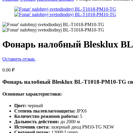
Фонарь налобный Blesklux B
Оставить отзыв.
0.00
₽
Фонарь налобный Blesklux BL-T1018-PM10-TG с
Основные характеристики:
Цвет:
черный
Степень пылевлагозащиты:
IPX6
Количество режимов работы:
5
Дальность действия:
до 2000 м
Источник света:
лазерный диод PM10-TG NEW
Световой поток:
12000 Lumen