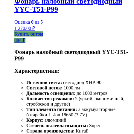
Фонарь налобный светодиодный
YYC-T51-P99
Оценка
0
из 5
1 270.00
₽
Купить оптом
884 ₽
Фонарь налобный светодиодный YYC-T51-
P99
Характеристики:
Источник света:
светодиод XHP-90
Световой поток:
1000 лм
Дальность освещения:
до 1000 метров
Количество режимов:
5 (яркий, экономичный,
стробоскоп и другие)
Тип элемента питания:
3 аккумуляторные
батарейки Li-ion 18650 (3.7V)
Корпус:
алюминий
Степень пылевлагозащиты:
Super
Страна производства:
Китай