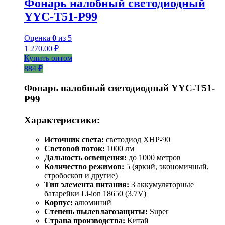
Фонарь налобный светодиодный
YYC-T51-P99
Оценка
0
из 5
1 270.00
₽
Купить оптом
884 ₽
Фонарь налобный светодиодный YYC-T51-
P99
Характеристики:
Источник света:
светодиод XHP-90
Световой поток:
1000 лм
Дальность освещения:
до 1000 метров
Количество режимов:
5 (яркий, экономичный,
стробоскоп и другие)
Тип элемента питания:
3 аккумуляторные
батарейки Li-ion 18650 (3.7V)
Корпус:
алюминий
Степень пылевлагозащиты:
Super
Страна производства:
Китай