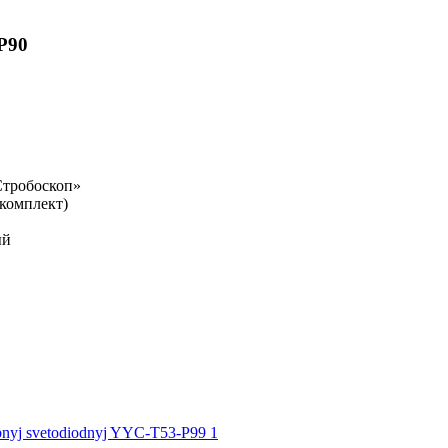
P90
Стробоскоп»
 комплект)
ый
.