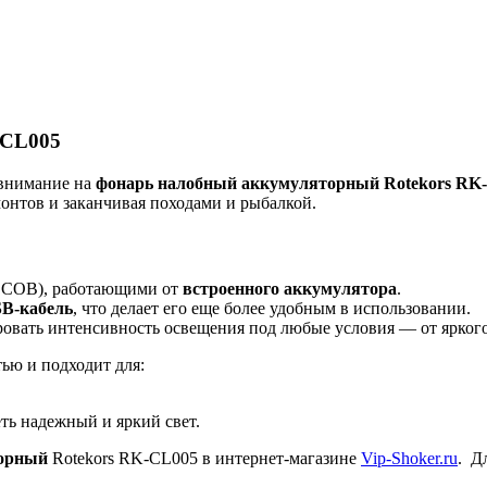
-CL005
 внимание на
фонарь налобный аккумуляторный Rotekors RK
онтов и заканчивая походами и рыбалкой.
и COB), работающими от
встроенного аккумулятора
.
B-кабель
, что делает его еще более удобным в использовании.
овать интенсивность освещения под любые условия — от яркого 
ью и подходит для:
еть надежный и яркий свет.
торный
Rotekors RK-CL005 в интернет-магазине
Vip-Shoker.ru
. Д