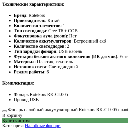
Технические характеристики:
Бренд
: Rotekors
Производитель
: Китай
Количество элементов
: 1
Тип светодиода
: Cree T6 + COB
Фокусировка луча (zoom)
: Нет
Количество аккумуляторов
: Встроенный акб
Количество светодиодов
: 2
Тип зарядки фонаря
: USB-кабель
Функция бесконтактного включения (ИК датчик)
: Ест
Материал
: Пластик, текстиль
Источник света
: Светодиодный
Режим работы
: 6
Комплектация:
Фонарь Rotekors RK-CL005
Провод USB
Фонарь налобный аккумуляторный Rotekors RK-CL005 quant
В корзину
Купить оптом
Категория:
Налобные фонари