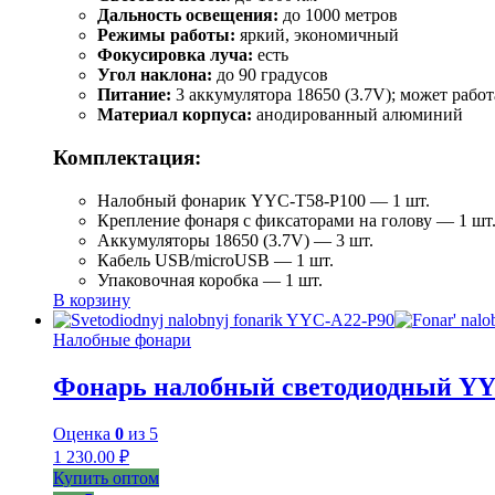
Дальность освещения:
до 1000 метров
Режимы работы:
яркий, экономичный
Фокусировка луча:
есть
Угол наклона:
до 90 градусов
Питание:
3 аккумулятора 18650 (3.7V); может работ
Материал корпуса:
анодированный алюминий
Комплектация:
Налобный фонарик YYC-T58-P100 — 1 шт.
Крепление фонаря с фиксаторами на голову — 1 шт
Аккумуляторы 18650 (3.7V) — 3 шт.
Кабель USB/microUSB — 1 шт.
Упаковочная коробка — 1 шт.
В корзину
Налобные фонари
Фонарь налобный светодиодный YY
Оценка
0
из 5
1 230.00
₽
Купить оптом