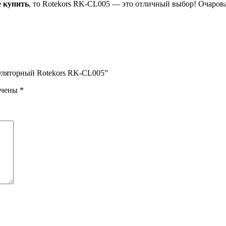
 купить
, то Rotekors RK-CL005 — это отличный выбор! Очаров
муляторный Rotekors RK-CL005”
ечены
*