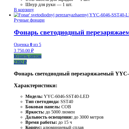
Шнур для руки — 1 шт.
В корзину
Ручные фонари
Фонарь светодиодный перезаряжае
Оценка
0
из 5
3 750.00
₽
Купить оптом
2392 ₽
Фонарь светодиодный перезаряжаемый YYC
Характеристики:
Модель:
YYC-6046-SST40-LED
Тип светодиода:
SST40
Боковая панель:
COB
Яркость:
до 5000 люмен
Дальность освещения:
до 3000 метров
Время работы:
до 15 ч
Корпус:
алюминиевый сплав