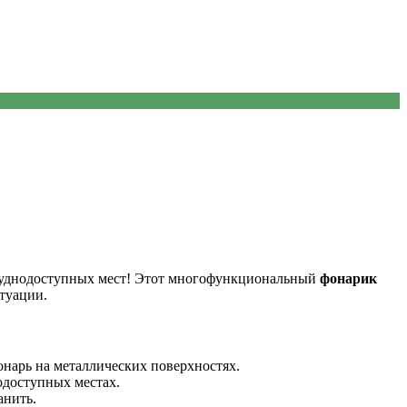
руднодоступных мест! Этот многофункциональный
фонарик
туации.
онарь на металлических поверхностях.
одоступных местах.
анить.