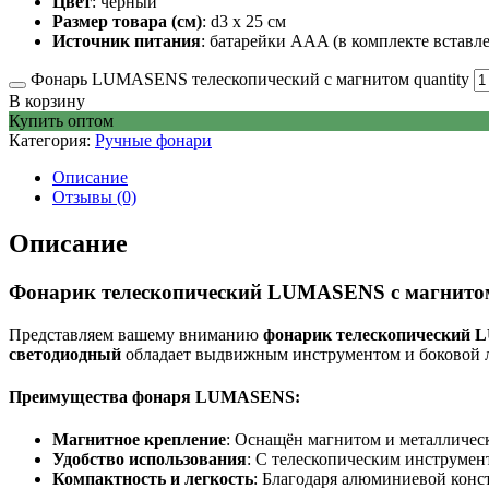
Цвет
: черный
Размер товара (см)
: d3 х 25 см
Источник питания
: батарейки AAA (в комплекте вставл
Фонарь LUMASENS телескопический с магнитом quantity
В корзину
Купить оптом
Категория:
Ручные фонари
Описание
Отзывы (0)
Описание
Фонарик телескопический LUMASENS с магнито
Представляем вашему вниманию
фонарик телескопический
светодиодный
обладает выдвижным инструментом и боковой л
Преимущества фонаря LUMASENS:
Магнитное крепление
: Оснащён магнитом и металлическ
Удобство использования
: С телескопическим инструмен
Компактность и легкость
: Благодаря алюминиевой конс