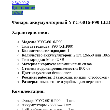
2 540.00
₽
Купить оптом
1404 ₽
Фонарь аккумуляторный YYC-6016-P90 LE
Характеристики:
Модель:
YYC-6016-P90
Тип светодиода:
P90 (XHP90)
Количество светодиодов:
1
Количество аккумуляторов:
2 шт. (26650 или 1865
Тип зарядки:
Micro USB
Материал корпуса:
алюминиевый сплав
Степень водонепроницаемости:
IPX-68
Цвет излучения:
белый свет
Режимы работы:
3 (высокий, низкий, стробоскоп)
Размеры:
компактные и удобные для переноски
Комплектация:
Фонарь YYC-6016-P90 — 1 шт.
Аккумуляторы 26650 — 2 шт.
USB-кабель для зарядки — 1 шт.