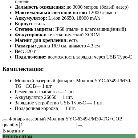
панель
Дальность освещения:
до 3000 метров (белый лазер)
Максимальный световой поток:
12000 люмен
Аккумулятор:
Li-ion 26650, 18000 mAh
Корпус:
сталь
Степень защиты:
IP68 (пыле- и влагозащищённый)
Фокусировка:
телескопический ZOOM
Магнит для крепления:
есть
Размеры:
длина 16.9 см, диаметр 4.3 см
Вес:
320 г
Подключение:
возможность зарядки через USB Type-C
Комплектация:
Мощный лазерный фонарик Молния YYC-6349-PM30-
TG +COB— 1 шт.
Ремешок на запястье— 1 шт.
Аккумулятор 26650— 1 шт.
Зарядное устройство USB Type-C — 1 шт.
Подарочная коробка — 1 шт.
Фонарь лазерный Молния YYC-6349-РM30-TG+COB
quantity
В корзину
Купить оптом