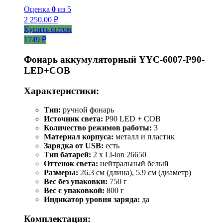
Оценка
0
из 5
2 250.00
₽
Купить оптом
1749 ₽
Фонарь аккумуляторный YYC-6007-P90-
LED+COB
Характеристики:
Тип:
ручной фонарь
Источник света:
P90 LED + COB
Количество режимов работы:
3
Материал корпуса:
металл и пластик
Зарядка от USB:
есть
Тип батарей:
2 х Li-ion 26650
Оттенок света:
нейтральный белый
Размеры:
26.3 см (длина), 5.9 см (диаметр)
Вес без упаковки:
750 г
Вес с упаковкой:
800 г
Индикатор уровня заряда:
да
Комплектация: