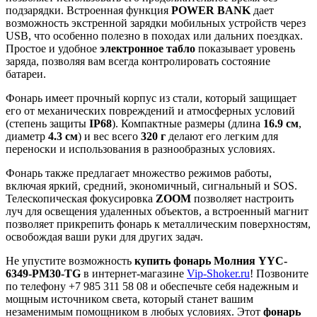
подзарядки. Встроенная функция
POWER BANK
дает
возможность экстренной зарядки мобильных устройств через
USB, что особенно полезно в походах или дальних поездках.
Простое и удобное
электронное табло
показывает уровень
заряда, позволяя вам всегда контролировать состояние
батареи.
Фонарь имеет прочный корпус из стали, который защищает
его от механических повреждений и атмосферных условий
(степень защиты
IP68
). Компактные размеры (длина
16.9 см
,
диаметр
4.3 см
) и вес всего
320 г
делают его легким для
переноски и использования в разнообразных условиях.
Фонарь также предлагает множество режимов работы,
включая яркий, средний, экономичный, сигнальный и SOS.
Телескопическая фокусировка
ZOOM
позволяет настроить
луч для освещения удаленных объектов, а встроенный магнит
позволяет прикрепить фонарь к металлическим поверхностям,
освобождая ваши руки для других задач.
Не упустите возможность
купить фонарь Молния YYC-
6349-PM30-TG
в интернет-магазине
Vip-Shoker.ru
! Позвоните
по телефону +7 985 311 58 08 и обеспечьте себя надежным и
мощным источником света, который станет вашим
незаменимым помощником в любых условиях. Этот
фонарь