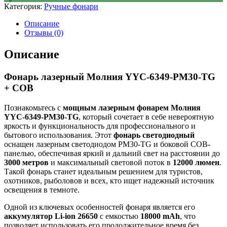
Категория:
Ручные фонари
Описание
Отзывы (0)
Описание
Фонарь лазерный Молния YYC-6349-PM30-TG
+ COB
Познакомьтесь с
мощным лазерным фонарем Молния
YYC-6349-PM30-TG
, который сочетает в себе невероятную
яркость и функциональность для профессионального и
бытового использования. Этот
фонарь светодиодный
оснащен лазерным светодиодом PM30-TG и боковой COB-
панелью, обеспечивая яркий и дальний свет на расстоянии до
3000 метров
и максимальный световой поток в
12000 люмен
.
Такой фонарь станет идеальным решением для туристов,
охотников, рыболовов и всех, кто ищет надежный источник
освещения в темноте.
Одной из ключевых особенностей фонаря является его
аккумулятор Li-ion 26650
с емкостью
18000 mAh
, что
позволяет использовать его продолжительное время без