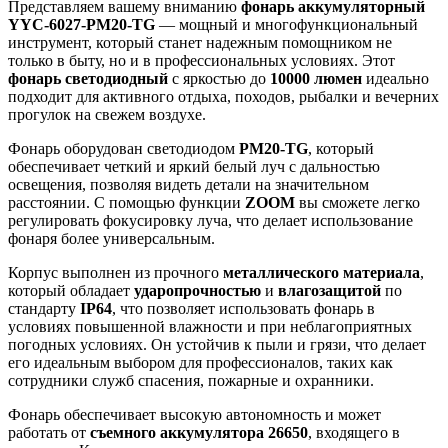
Представляем вашему вниманию
фонарь аккумуляторный
YYC-6027-PM20-TG
— мощный и многофункциональный
инструмент, который станет надежным помощником не
только в быту, но и в профессиональных условиях. Этот
фонарь светодиодный
с яркостью до
10000 люмен
идеально
подходит для активного отдыха, походов, рыбалки и вечерних
прогулок на свежем воздухе.
Фонарь оборудован светодиодом
PM20-TG
, который
обеспечивает четкий и яркий белый луч с дальностью
освещения, позволяя видеть детали на значительном
расстоянии. С помощью функции
ZOOM
вы сможете легко
регулировать фокусировку луча, что делает использование
фонаря более универсальным.
Корпус выполнен из прочного
металлического материала
,
который обладает
ударопрочностью
и
влагозащитой
по
стандарту
IP64
, что позволяет использовать фонарь в
условиях повышенной влажности и при неблагоприятных
погодных условиях. Он устойчив к пыли и грязи, что делает
его идеальным выбором для профессионалов, таких как
сотрудники служб спасения, пожарные и охранники.
Фонарь обеспечивает высокую автономность и может
работать от
съемного аккумулятора 26650
, входящего в