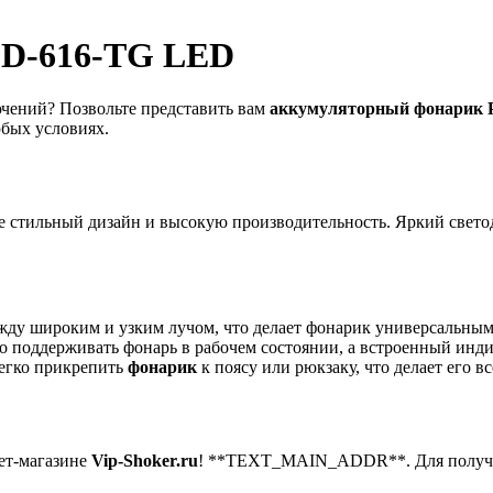
LD-616-TG LED
чений? Позвольте представить вам
аккумуляторный фонарик 
юбых условиях.
бе стильный дизайн и высокую производительность. Яркий свет
ежду широким и узким лучом, что делает фонарик универсальны
ко поддерживать фонарь в рабочем состоянии, а встроенный индик
легко прикрепить
фонарик
к поясу или рюкзаку, что делает его вс
ет-магазине
Vip-Shoker.ru
! **TEXT_MAIN_ADDR**. Для получен