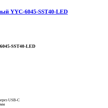
мый YYC-6045-SST40-LED
-6045-SST40-LED
через USB-C
 мм