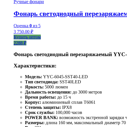
Ручные фонари
Фонарь светодиодный перезаряжае
Оценка
0
из 5
3 750.00
₽
Купить оптом
2288 ₽
Фонарь светодиодный перезаряжаемый YYC
Характеристики:
Модель:
YYC-6045-SST40-LED
Тип светодиода:
SST40LED
Яркость:
5000 люмен
Дальность освещения:
до 3000 метров
Время работы:
до 15 ч
Корпус:
алюминиевый сплав T6061
Степень защиты:
IPX8
Срок службы:
100,000 часов
POWER BANK:
возможность экстренной зарядки 
Размеры:
длина 160 мм, максимальный диаметр 70