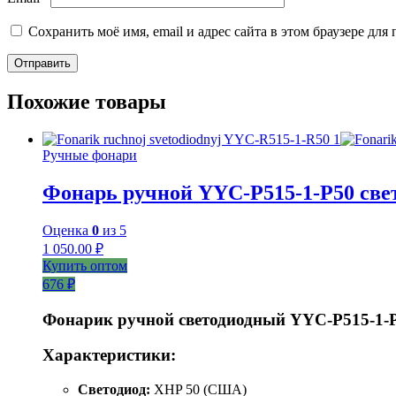
Сохранить моё имя, email и адрес сайта в этом браузере д
Похожие товары
Ручные фонари
Фонарь ручной YYC-P515-1-P50 св
Оценка
0
из 5
1 050.00
₽
Купить оптом
676 ₽
Фонарик ручной светодиодный YYC-Р515-1-
Характеристики:
Светодиод:
XHP 50 (США)