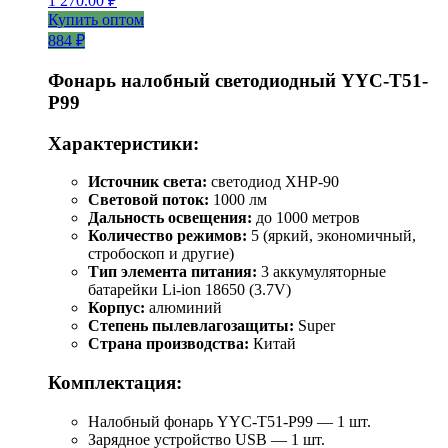
1 270.00
₽
Купить оптом
884 ₽
Фонарь налобный светодиодный YYC-T51-
P99
Характеристики:
Источник света:
светодиод XHP-90
Световой поток:
1000 лм
Дальность освещения:
до 1000 метров
Количество режимов:
5 (яркий, экономичный,
стробоскоп и другие)
Тип элемента питания:
3 аккумуляторные
батарейки Li-ion 18650 (3.7V)
Корпус:
алюминий
Степень пылевлагозащиты:
Super
Страна производства:
Китай
Комплектация:
Налобный фонарь YYC-T51-P99 — 1 шт.
Зарядное устройство USB — 1 шт.