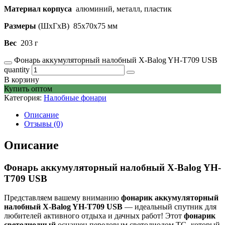
Материал корпуса
алюминий, металл, пластик
Размеры
(ШxГxВ) 85x70x75 мм
Вес
203 г
Фонарь аккумуляторный налобный X-Balog YH-T709 USB
quantity
В корзину
Купить оптом
Категория:
Налобные фонари
Описание
Отзывы (0)
Описание
Фонарь аккумуляторный налобный X-Balog YH-
T709 USB
Представляем вашему вниманию
фонарик аккумуляторный
налобный X-Balog YH-T709 USB
— идеальный спутник для
любителей активного отдыха и дачных работ! Этот
фонарик
светодиодный
оснащен передовым светодиодом TG, который