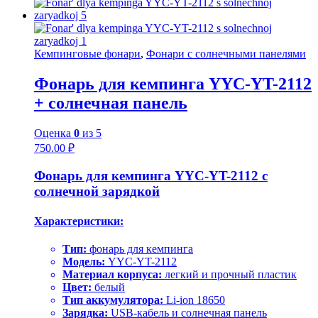
Кемпинговые фонари
,
Фонари с солнечными панелями
Фонарь для кемпинга YYC-YT-2112
+ солнечная панель
Оценка
0
из 5
750.00
₽
Фонарь для кемпинга YYC-YT-2112 с
солнечной зарядкой
Характеристики:
Тип:
фонарь для кемпинга
Модель:
YYC-YT-2112
Материал корпуса:
легкий и прочный пластик
Цвет:
белый
Тип аккумулятора:
Li-ion 18650
Зарядка:
USB-кабель и солнечная панель