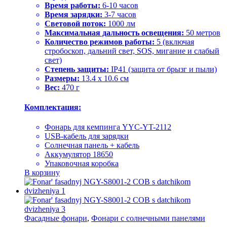
Время работы:
6-10 часов
Время зарядки:
3-7 часов
Световой поток:
1000 лм
Максимальная дальность освещения:
50 метров
Количество режимов работы:
5 (включая
стробоскоп, дальний свет, SOS, мигание и слабый
свет)
Степень защиты:
IP41 (защита от брызг и пыли)
Размеры:
13.4 х 10.6 см
Вес:
470 г
Комплектация:
Фонарь для кемпинга YYC-YT-2112
USB-кабель для зарядки
Солнечная панель + кабель
Аккумулятор 18650
Упаковочная коробка
В корзину
Фасадные фонари
,
Фонари с солнечными панелями