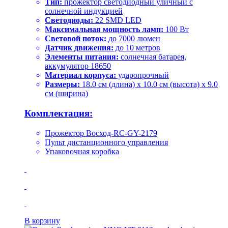
Тип:
прожектор светодиодный уличный с
солнечной индукцией
Светодиоды:
22 SMD LED
Максимальная мощность ламп:
100 Вт
Световой поток:
до 7000 люмен
Датчик движения:
до 10 метров
Элементы питания:
солнечная батарея,
аккумулятор 18650
Материал корпуса:
ударопрочный
Размеры:
18.0 см (длина) x 10.0 см (высота) x 9.0
см (ширина)
Комплектация:
Прожектор Восход-RC-GY-2179
Пульт дистанционного управления
Упаковочная коробка
В корзину