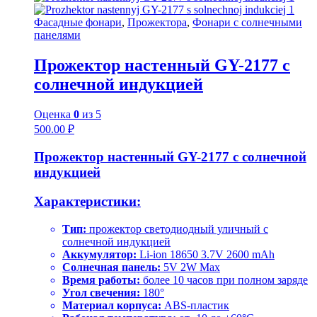
Фасадные фонари
,
Прожектора
,
Фонари с солнечными
панелями
Прожектор настенный GY-2177 с
солнечной индукцией
Оценка
0
из 5
500.00
₽
Прожектор настенный GY-2177 с солнечной
индукцией
Характеристики:
Тип:
прожектор светодиодный уличный с
солнечной индукцией
Аккумулятор:
Li-ion 18650 3.7V 2600 mAh
Солнечная панель:
5V 2W Max
Время работы:
более 10 часов при полном заряде
Угол свечения:
180°
Материал корпуса:
ABS-пластик