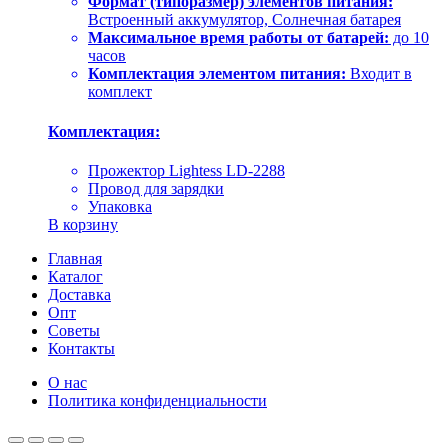
Формат (типоразмер) элементов питания:
Встроенный аккумулятор, Солнечная батарея
Максимальное время работы от батарей:
до 10
часов
Комплектация элементом питания:
Входит в
комплект
Комплектация:
Прожектор Lightess LD-2288
Провод для зарядки
Упаковка
В корзину
Главная
Каталог
Доставка
Опт
Советы
Контакты
О нас
Политика конфиденциальности