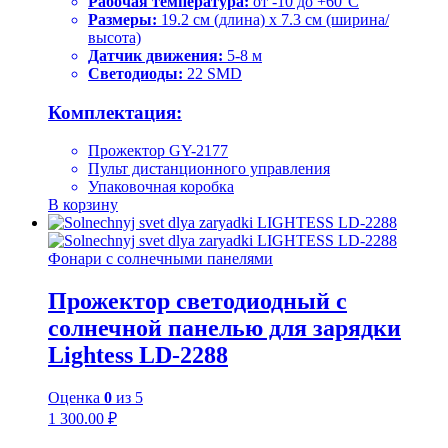
Рабочая температура:
от -10 до +60°C
Размеры:
19.2 см (длина) x 7.3 см (ширина/
высота)
Датчик движения:
5-8 м
Светодиоды:
22 SMD
Комплектация:
Прожектор GY-2177
Пульт дистанционного управления
Упаковочная коробка
В корзину
Фонари с солнечными панелями
Прожектор светодиодный с
солнечной панелью для зарядки
Lightess LD-2288
Оценка
0
из 5
1 300.00
₽