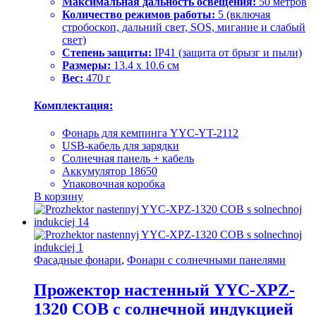
Максимальная дальность освещения:
50 метров
Количество режимов работы:
5 (включая
стробоскоп, дальний свет, SOS, мигание и слабый
свет)
Степень защиты:
IP41 (защита от брызг и пыли)
Размеры:
13.4 х 10.6 см
Вес:
470 г
Комплектация:
Фонарь для кемпинга YYC-YT-2112
USB-кабель для зарядки
Солнечная панель + кабель
Аккумулятор 18650
Упаковочная коробка
В корзину
Фасадные фонари
,
Фонари с солнечными панелями
Прожектор настенный YYC-XPZ-
1320 COB с солнечной индукцией