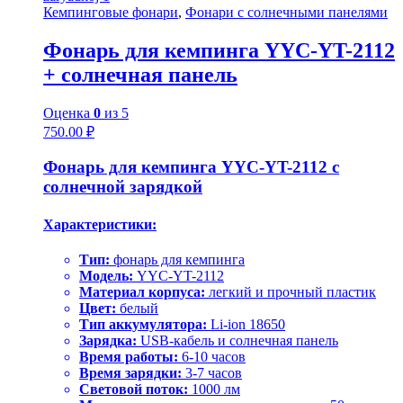
Кемпинговые фонари
,
Фонари с солнечными панелями
Фонарь для кемпинга YYC-YT-2112
+ солнечная панель
Оценка
0
из 5
750.00
₽
Фонарь для кемпинга YYC-YT-2112 с
солнечной зарядкой
Характеристики:
Тип:
фонарь для кемпинга
Модель:
YYC-YT-2112
Материал корпуса:
легкий и прочный пластик
Цвет:
белый
Тип аккумулятора:
Li-ion 18650
Зарядка:
USB-кабель и солнечная панель
Время работы:
6-10 часов
Время зарядки:
3-7 часов
Световой поток:
1000 лм