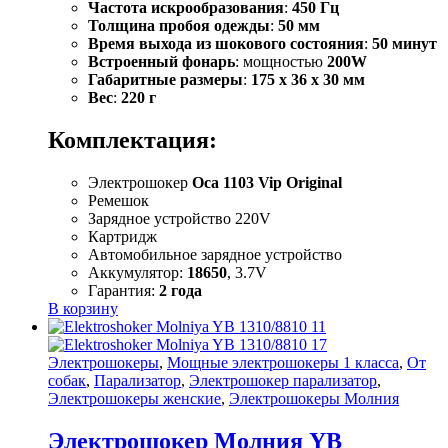
Частота искрообразования
:
450 Гц
Толщина пробоя одежды
:
50 мм
Время выхода из шокового состояния
:
50 минут
Встроенный фонарь
: мощностью
200W
Габаритные размеры
:
175 x 36 x 30 мм
Вес
:
220 г
Комплектация:
Электрошокер
Оса 1103 Vip Original
Ремешок
Зарядное устройство 220V
Картридж
Автомобильное зарядное устройство
Аккумулятор:
18650
, 3.7V
Гарантия:
2 года
В корзину
Электрошокеры
,
Мощные электрошокеры 1 класса
,
От
собак
,
Парализатор
,
Электрошокер парализатор
,
Электрошокеры женские
,
Электрошокеры Молния
Электрошокер Молния YB