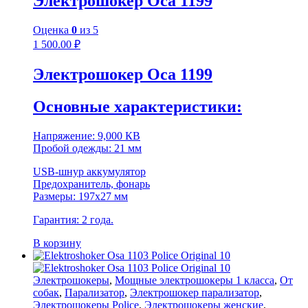
Электрошокер Оса 1199
Оценка
0
из 5
1 500.00
₽
Электрошокер Оса 1199
Основные характеристики:
Напряжение: 9,000 КВ
Пробой одежды: 21 мм
USB-шнур аккумулятор
Предохранитель, фонарь
Размеры: 197х27 мм
Гарантия: 2 года.
В корзину
Электрошокеры
,
Мощные электрошокеры 1 класса
,
От
собак
,
Парализатор
,
Электрошокер парализатор
,
Электрошокеры Police
,
Электрошокеры женские
,