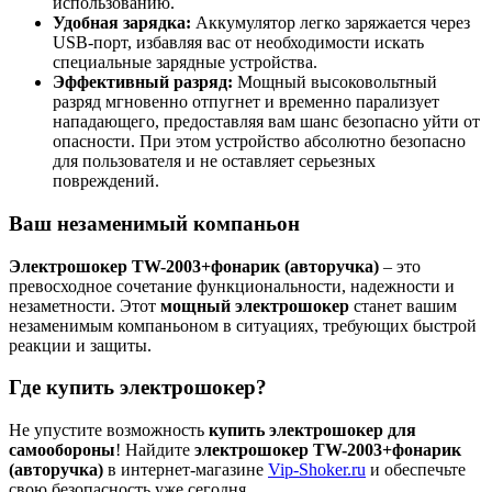
использованию.
Удобная зарядка:
Аккумулятор легко заряжается через
USB-порт, избавляя вас от необходимости искать
специальные зарядные устройства.
Эффективный разряд:
Мощный высоковольтный
разряд мгновенно отпугнет и временно парализует
нападающего, предоставляя вам шанс безопасно уйти от
опасности. При этом устройство абсолютно безопасно
для пользователя и не оставляет серьезных
повреждений.
Ваш незаменимый компаньон
Электрошокер TW-2003+фонарик (авторучка)
– это
превосходное сочетание функциональности, надежности и
незаметности. Этот
мощный электрошокер
станет вашим
незаменимым компаньоном в ситуациях, требующих быстрой
реакции и защиты.
Где купить электрошокер?
Не упустите возможность
купить электрошокер для
самообороны
! Найдите
электрошокер TW-2003+фонарик
(авторучка)
в интернет-магазине
Vip-Shoker.ru
и обеспечьте
свою безопасность уже сегодня.