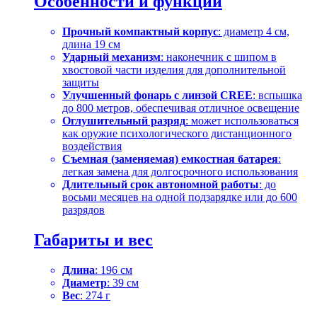
Особенности и функции
Прочный компактный корпус
: диаметр 4 см,
длина 19 см
Ударный механизм
: наконечник с шипом в
хвостовой части изделия для дополнительной
защиты
Улучшенный фонарь с линзой CREE
: вспышка
до 800 метров, обеспечивая отличное освещение
Оглушительный разряд
: может использоваться
как оружие психологического дистанционного
воздействия
Съемная (заменяемая) емкостная батарея
:
легкая замена для долгосрочного использования
Длительный срок автономной работы
: до
восьми месяцев на одной подзарядке или до 600
разрядов
Габариты и вес
Длина
: 196 см
Диаметр
: 39 см
Вес
: 274 г