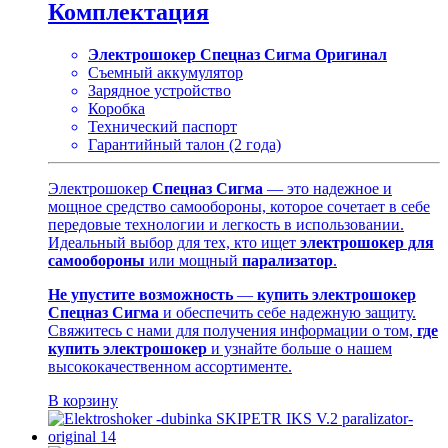
Комплектация
Электрошокер Спецназ Сигма Оригинал
Съемный аккумулятор
Зарядное устройство
Коробка
Технический паспорт
Гарантийный талон (2 года)
Электрошокер
Спецназ Сигма
— это надежное и
мощное средство самообороны, которое сочетает в себе
передовые технологии и легкость в использовании.
Идеальный выбор для тех, кто ищет
электрошокер для
самообороны
или мощный
парализатор
.
Не упустите возможность
—
купить электрошокер
Спецназ Сигма
и обеспечить себе надежную защиту.
Свяжитесь с нами для получения информации о том,
где
купить электрошокер
и узнайте больше о нашем
высококачественном ассортименте.
В корзину