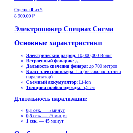
Оценка
0
из 5
8 900.00
₽
Электрошокер Спецназ Сигма
Основные характеристики
Электрический разряд
: 10,000,000 Вольт
Встроенный фонарик
: да
Дальность свечения фонаря
: до 700 метров
Класс электрошокера
: 1-й (высокочастотный
парализатор)
Съемный аккумулятор
: Li-Ion
Толщина пробоя одежды
: 5,5 см
Длительность парализации:
0,1 сек.
— 5 минут
0,5 сек.
— 25 минут
1 сек.
— 45 минут