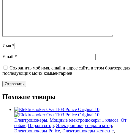
Имя
*
Email
*
Сохранить моё имя, email и адрес сайта в этом браузере для
последующих моих комментариев.
Похожие товары
Электрошокеры
,
Мощные электрошокеры 1 класса
,
От
собак
,
Парализатор
,
Электрошокер парализатор
,
Электрошокеры Police
,
Электрошокеры женские
,