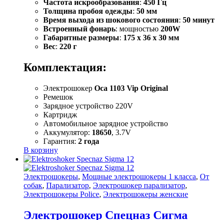
Частота искрообразования
:
450 Гц
Толщина пробоя одежды
:
50 мм
Время выхода из шокового состояния
:
50 минут
Встроенный фонарь
: мощностью
200W
Габаритные размеры
:
175 x 36 x 30 мм
Вес
:
220 г
Комплектация:
Электрошокер
Оса 1103 Vip Original
Ремешок
Зарядное устройство 220V
Картридж
Автомобильное зарядное устройство
Аккумулятор:
18650
, 3.7V
Гарантия:
2 года
В корзину
Электрошокеры
,
Мощные электрошокеры 1 класса
,
От
собак
,
Парализатор
,
Электрошокер парализатор
,
Электрошокеры Police
,
Электрошокеры женские
Электрошокер Спецназ Сигма