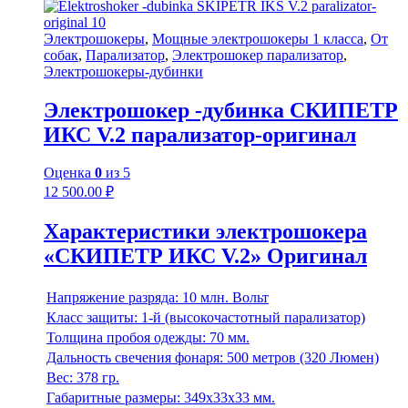
Электрошокеры
,
Мощные электрошокеры 1 класса
,
От
собак
,
Парализатор
,
Электрошокер парализатор
,
Электрошокеры-дубинки
Электрошокер -дубинка СКИПЕТР
ИКС V.2 парализатор-оригинал
Оценка
0
из 5
12 500.00
₽
Характеристики электрошокера
«СКИПЕТР ИКС V.2» Оригинал
Напряжение разряда: 10 млн. Вольт
Класс защиты: 1-й (высокочастотный парализатор)
Толщина пробоя одежды: 70 мм.
Дальность свечения фонаря: 500 метров (320 Люмен)
Вес: 378 гр.
Габаритные размеры: 349x33x33 мм.