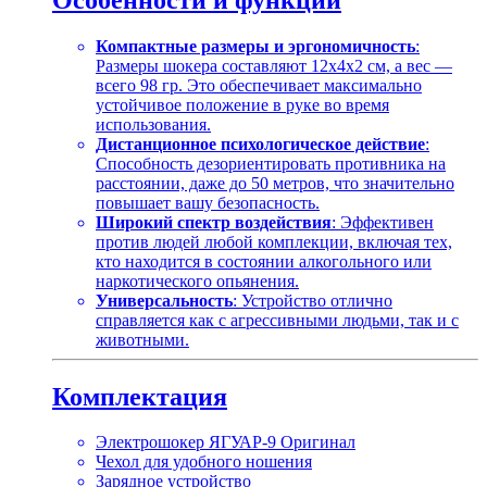
Компактные размеры и эргономичность
:
Размеры шокера составляют 12х4х2 см, а вес —
всего 98 гр. Это обеспечивает максимально
устойчивое положение в руке во время
использования.
Дистанционное психологическое действие
:
Способность дезориентировать противника на
расстоянии, даже до 50 метров, что значительно
повышает вашу безопасность.
Широкий спектр воздействия
: Эффективен
против людей любой комплекции, включая тех,
кто находится в состоянии алкогольного или
наркотического опьянения.
Универсальность
: Устройство отлично
справляется как с агрессивными людьми, так и с
животными.
Комплектация
Электрошокер ЯГУАР-9 Оригинал
Чехол для удобного ношения
Зарядное устройство