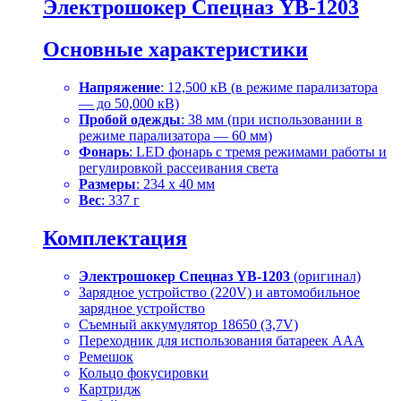
Электрошокер Спецназ YB-1203
Основные характеристики
Напряжение
: 12,500 кВ (в режиме парализатора
— до 50,000 кВ)
Пробой одежды
: 38 мм (при использовании в
режиме парализатора — 60 мм)
Фонарь
: LED фонарь с тремя режимами работы и
регулировкой рассеивания света
Размеры
: 234 x 40 мм
Вес
: 337 г
Комплектация
Электрошокер Спецназ YB-1203
(оригинал)
Зарядное устройство (220V) и автомобильное
зарядное устройство
Съемный аккумулятор 18650 (3,7V)
Переходник для использования батареек AAA
Ремешок
Кольцо фокусировки
Картридж