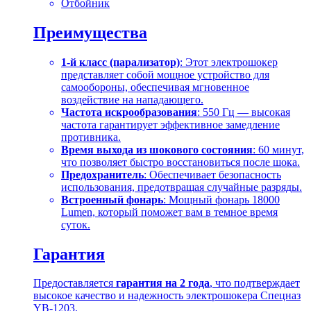
Отбойник
Преимущества
1-й класс (парализатор)
: Этот электрошокер
представляет собой мощное устройство для
самообороны, обеспечивая мгновенное
воздействие на нападающего.
Частота искрообразования
: 550 Гц — высокая
частота гарантирует эффективное замедление
противника.
Время выхода из шокового состояния
: 60 минут,
что позволяет быстро восстановиться после шока.
Предохранитель
: Обеспечивает безопасность
использования, предотвращая случайные разряды.
Встроенный фонарь
: Мощный фонарь 18000
Lumen, который поможет вам в темное время
суток.
Гарантия
Предоставляется
гарантия на 2 года
, что подтверждает
высокое качество и надежность электрошокера Спецназ
YB-1203.