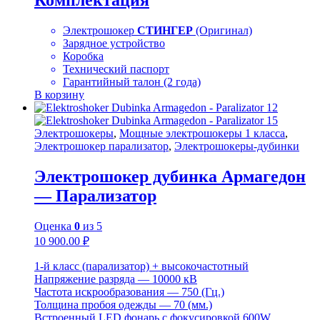
Комплектация
Электрошокер
СТИНГЕР
(Оригинал)
Зарядное устройство
Коробка
Технический паспорт
Гарантийный талон (2 года)
В корзину
Электрошокеры
,
Мощные электрошокеры 1 класса
,
Электрошокер парализатор
,
Электрошокеры-дубинки
Электрошокер дубинка Армагедон
— Парализатор
Оценка
0
из 5
10 900.00
₽
1-й класс (парализатор) + высокочастотный
Напряжение разряда — 10000 кВ
Частота искрообразования — 750 (Гц.)
Толщина пробоя одежды — 70 (мм.)
Встроенный LED фонарь с фокусировкой 600W