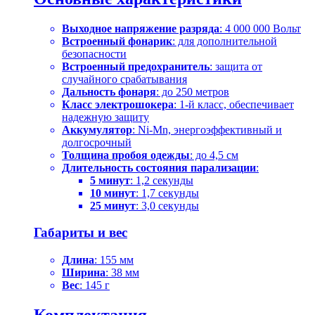
Выходное напряжение разряда
: 4 000 000 Вольт
Встроенный фонарик
: для дополнительной
безопасности
Встроенный предохранитель
: защита от
случайного срабатывания
Дальность фонаря
: до 250 метров
Класс электрошокера
: 1-й класс, обеспечивает
надежную защиту
Аккумулятор
: Ni-Mn, энергоэффективный и
долгосрочный
Толщина пробоя одежды
: до 4,5 см
Длительность состояния парализации
:
5 минут
: 1,2 секунды
10 минут
: 1,7 секунды
25 минут
: 3,0 секунды
Габариты и вес
Длина
: 155 мм
Ширина
: 38 мм
Вес
: 145 г