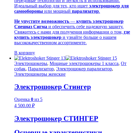
передовые технологии и легкость в использовании.
Идеальный выбор для тех, кто ищет
электрошокер для
самообороны
или мощный
парализатор
.
Не упустите возможность
—
купить электрошокер
Спецназ Сигма
и обеспечить себе надежную защиту.
Свяжитесь с нами для получения информации о том,
где
купить электрошокер
и узнайте больше о нашем
высококачественном ассортименте.
В корзину
Электрошокеры
,
Мощные электрошокеры 1 класса
,
От
собак
,
Парализатор
,
Электрошокер парализатор
,
Электрошокеры женские
Электрошокер Стингер
Оценка
0
из 5
4 500.00
₽
Электрошокер СТИНГЕР
Основные характеристики