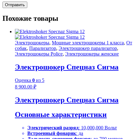
Похожие товары
Электрошокеры
,
Мощные электрошокеры 1 класса
,
От
собак
,
Парализатор
,
Электрошокер парализатор
,
Электрошокеры Police
,
Электрошокеры женские
Электрошокер Спецназ Сигма
Оценка
0
из 5
8 900.00
₽
Электрошокер Спецназ Сигма
Основные характеристики
Электрический разряд
: 10,000,000 Вольт
Встроенный фонарик
: да
Дальность свечения фонаря
: до 700 метров